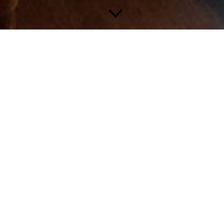
Wir bieten Ihnen im wöchentlichen Wechsel
marktfrische Gerichte zur Wahl an.
Mittagskart
e
täglich von 11.30h – 14.30h